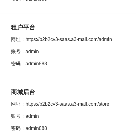
租户平台
网址：
https://b2b2cv3-saas.a3-mall.com/admin
账号：admin
密码：admin888
商城后台
网址：
https://b2b2cv3-saas.a3-mall.com/store
账号：admin
密码：admin888