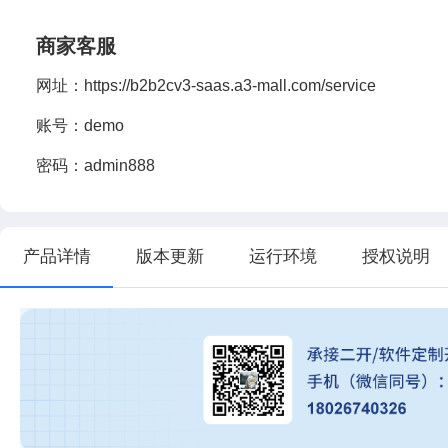
商家客服
网址：
https://b2b2cv3-saas.a3-mall.com/service
账号：demo
密码：admin888
产品详情
版本更新
运行环境
授权说明