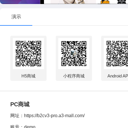
演示
H5商城
小程序商城
Android A
PC商城
网址：
https://b2cv3-pro.a3-mall.com/
账号：demo