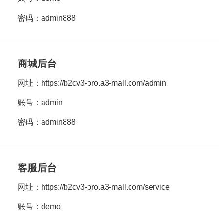
密码：admin888
商城后台
网址：
https://b2cv3-pro.a3-mall.com/admin
账号：admin
密码：admin888
客服后台
网址：
https://b2cv3-pro.a3-mall.com/service
账号：demo