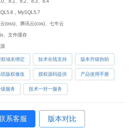
8.0、8.1、8.2、8.3、8.4
QL5.6，MySQL5.7
云(oss)、腾讯云(cos)、七牛云
dis、文件缓存
开源
授权域名绑定
技术在线支持
版本升级协助
系统版权修改
授权源码提供
产品使用手册
升级服务
技术一对一服务
联系客服
版本对比