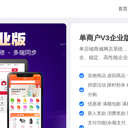
首页
单商户V3企业
单店铺商城网店系统，
全、稳定、高性能企业
实物商品 虚拟商品 
拼团活动 限时秒杀 
分购
优惠劵 满额包邮 满
新人奖励 消费奖励 
支付功能(余额支