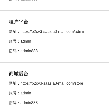
租户平台
网址：
https://b2cv3-saas.a3-mall.com/admin
账号：admin
密码：admin888
商城后台
网址：
https://b2cv3-saas.a3-mall.com/store
账号：admin
密码：admin888