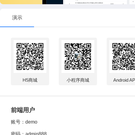
演示
H5商城
小程序商城
Android A
前端用户
账号：demo
密码：admin888